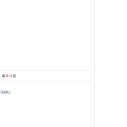
1
第
/
1
页
(500K)