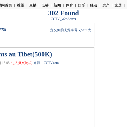
视网首页
|
搜视
|
直播
|
点播
|
新闻
|
体育
|
娱乐
|
经济
|
房产
|
家居
|
302 Found
CCTV_WebServer
50
定义你的浏览字号:
小
中
大
ts au Tibet(500K)
15:05
进入复兴论坛
来源：CCTV.com