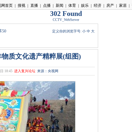
视网首页
|
搜视
|
直播
|
点播
|
新闻
|
体育
|
娱乐
|
经济
|
房产
|
家居
|
302 Found
CCTV_WebServer
50
定义你的浏览字号:
小
中
大
物质文化遗产精粹展(组图)
日 18:45
进入复兴论坛
来源：央视网