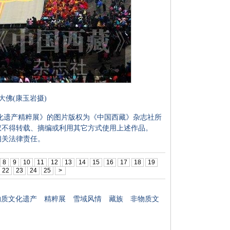
大佛(康玉岩摄)
化遗产精粹展》的图片版权为《中国西藏》杂志社所
权不得转载、摘编或利用其它方式使用上述作品。
相关法律责任。
8
9
10
11
12
13
14
15
16
17
18
19
22
23
24
25
>
物质文化遗产 精粹展 雪域风情 藏族 非物质文