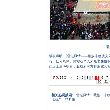
晒
版权声明:《雪域风情——藏族非物质文
有，任何媒体、网站或个人未经书面授
违反上述声明者，版权所有方将追究其
5
第
/
25
页
<
1
2
3
4
5
6
7
20
21
相关热词搜索:
雪域风情 藏族 非
化遗产 精粹展