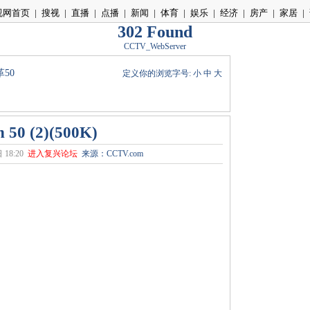
视网首页
|
搜视
|
直播
|
点播
|
新闻
|
体育
|
娱乐
|
经济
|
房产
|
家居
|
302 Found
CCTV_WebServer
50
定义你的浏览字号:
小
中
大
h 50 (2)(500K)
18:20
进入复兴论坛
来源：CCTV.com