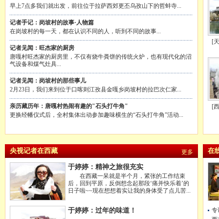
早上7点多我们就出发，前往位于拉萨西郊更丕乌孜山下的哲蚌寺...
记者手记：岗坡村的故事·人物篇
在岗坡村的每一天，都在认识不同的人，听到不同的故事...
[
记者见闻：旺杰家的厨房
唐嘎村旺杰家的厨房里，不仅有烧牛粪饼的传统火炉，也有现代化的沼
气设备和煤气灶具...
记者见闻：岗坡村的那些事儿
2月23日，我们来到位于口喀则江孜县金嘎乡岗坡村的拉巴次仁家...
亲历藏历年：唐嘎村热闹有趣的"石头打牛角"
[
更换经幡仪式后，全村集体出动参加趣味横生的“石头打牛角”活动...
央视记者在西藏
在
更多
于婷婷：精神之旅很充实
在西藏一呆就是半个月，紧张的工作结束
后，回到平原，反倒想念起那段‘痛并快乐着’的
日子啦~~现在想想着实让我的身体受了点儿苦...
专
于婷婷：过年的味道！