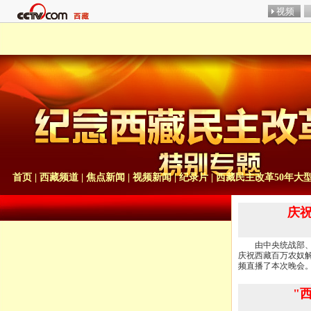
首页
|
西藏频道
|
焦点新闻
|
视频新闻
|
纪录片
|
西藏民主改革50年大
庆祝
由中央统战部、全
庆祝西藏百万农奴解
频直播了本次晚会
"