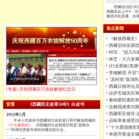
西藏自治区28日
闻频道从上午9：5
频道并机直播，央
焦点新闻
《解放西藏史
西藏启动全国
特写：“说几句
林芝：大力发
[行走那曲]羌
答难解惑 开启
“及时雨”喜润
西藏日报评论
[专题] 庆祝西藏百万农奴解放纪念日
拉萨市城关区筹
奏响爱民惠民
背景
《西藏民主改革50年》白皮书
达赖现身查尔斯
西藏军区领导:
1951年5月
中央人民政府与西藏地方政府签订和平解放西藏的
品味美食感受
《十七条协议》
，但西藏的社会制度仍然是“政教合
“十大爱国拥军
一”的僧侣贵族专政的封建农奴社会。
奇葩芳香溢古