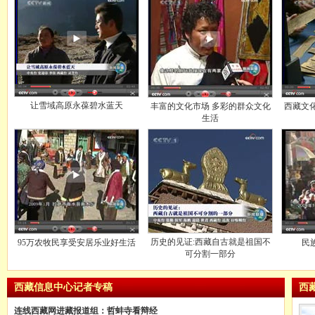
让雪域高原永葆碧水蓝天
丰富的文化市场 多彩的群众文化
西藏文
生活
历史的见证:西藏自古就是祖国不
95万农牧民享受安居乐业好生活
民
可分割一部分
西藏信息中心记者专稿
西藏
连线西藏网进藏报道组：哲蚌寺看辩经