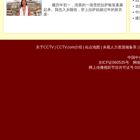
西
藏历年初一，清晨的一场雪把拉萨银装素裹
农
起来。我也入乡随俗，穿上拉萨姑娘过年的新衣
中
裳~
建
关于CCTV
|
CCTV.com介绍
|
站点地图
|
央视人力资源储备库
|
中国中
京ICP证060535号
网络文
网上传播视听节目许可证号 010