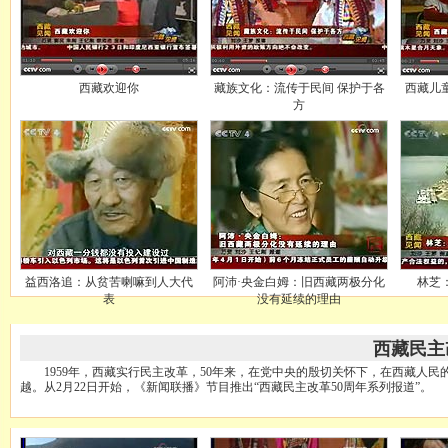
西藏欢迎你
藏族文化：流传于民间 保护于各
西藏儿
方
益西洛追：从贫苦喇嘛到人大代
阿沛·央金白姆：旧西藏两极分化
林芝
表
没有延续的理由
西藏民主
1959年，西藏实行民主改革，50年来，在党中央的殷切关怀下，在西藏人民
越。从2月22日开始，《新闻联播》节目推出“西藏民主改革50周年系列报道”。