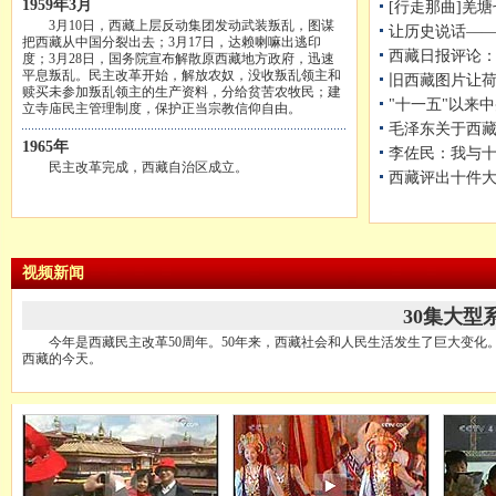
1959年3月
[行走那曲]羌
3月10日，西藏上层反动集团发动武装叛乱，图谋
让历史说话——
把西藏从中国分裂出去；3月17日，达赖喇嘛出逃印
西藏日报评论
度；3月28日，国务院宣布解散原西藏地方政府，迅速
平息叛乱。民主改革开始，解放农奴，没收叛乱领主和
旧西藏图片让
赎买未参加叛乱领主的生产资料，分给贫苦农牧民；建
"十一五"以来
立寺庙民主管理制度，保护正当宗教信仰自由。
毛泽东关于西
1965年
李佐民：我与
民主改革完成，西藏自治区成立。
西藏评出十件大
视频新闻
30集大型
今年是西藏民主改革50周年。50年来，西藏社会和人民生活发生了巨大变化。
西藏的今天。